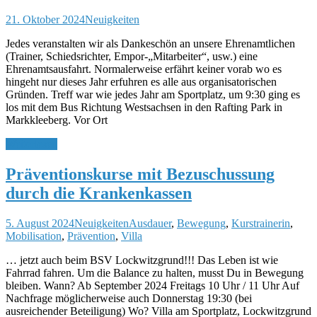
21. Oktober 2024
Neuigkeiten
Jedes veranstalten wir als Dankeschön an unsere Ehrenamtlichen
(Trainer, Schiedsrichter, Empor-„Mitarbeiter“, usw.) eine
Ehrenamtsausfahrt. Normalerweise erfährt keiner vorab wo es
hingeht nur dieses Jahr erfuhren es alle aus organisatorischen
Gründen. Treff war wie jedes Jahr am Sportplatz, um 9:30 ging es
los mit dem Bus Richtung Westsachsen in den Rafting Park in
Markkleeberg. Vor Ort
Weiterlesen
Präventionskurse mit Bezuschussung
durch die Krankenkassen
5. August 2024
Neuigkeiten
Ausdauer
,
Bewegung
,
Kurstrainerin
,
Mobilisation
,
Prävention
,
Villa
… jetzt auch beim BSV Lockwitzgrund!!! Das Leben ist wie
Fahrrad fahren. Um die Balance zu halten, musst Du in Bewegung
bleiben. Wann? Ab September 2024 Freitags 10 Uhr / 11 Uhr Auf
Nachfrage möglicherweise auch Donnerstag 19:30 (bei
ausreichender Beteiligung) Wo? Villa am Sportplatz, Lockwitzgrund